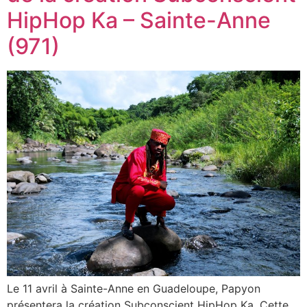
HipHop Ka – Sainte-Anne
(971)
Le 11 avril à Sainte-Anne en Guadeloupe, Papyon
présentera la création Subconscient HipHop Ka. Cette