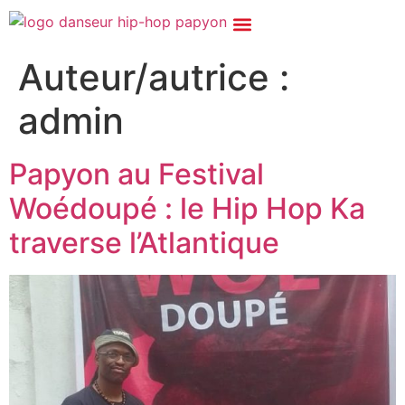
Auteur/autrice :
admin
Papyon au Festival
Woédoupé : le Hip Hop Ka
traverse l’Atlantique